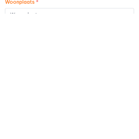
Woonplaats
*
Telefoonnummer
*
E-mailadres
*
Naar welke vacature gaat uw interesse uit?
*
Uw bericht of motivatie
*