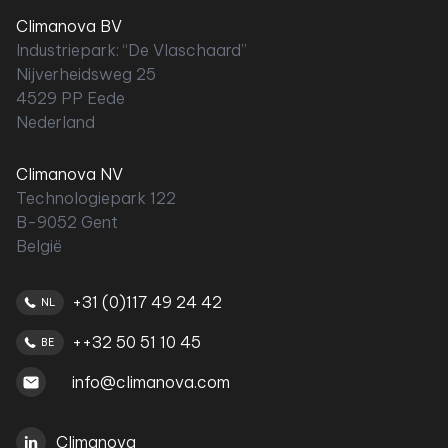
Climanova BV
Industriepark: “De Vlaschaard”
Nijverheidsweg 25
4529 PP Eede
Nederland
Climanova NV
Technologiepark 122
B-9052 Gent
België
+31 (0)117 49 24 42
NL
++32 50 51 10 45
BE
info@climanova.com
Climanova