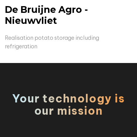
De Bruijne Agro -
Nieuwvliet
Realisation potato storage including
refrigeration
Your technology is
our mission